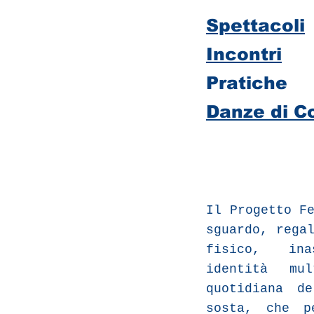
Spettacoli
Incontri
Pratiche
Danze di Co
Il Progetto F
sguardo, rega
fisico, inas
identità mu
quotidiana d
sosta, che p